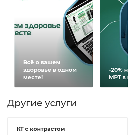
Всё о вашем
здоровье в одном
-20% на 
месте!
МРТ в н
Другие услуги
КТ с контрастом