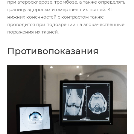
при атеросклерозе, тромбозе, а также определять
границу здоровых и омертвевших тканей. КТ
нижних конечностей с контрастом также
проводится при подозрении на злокачественные
поражения их тканей.
Противопоказания