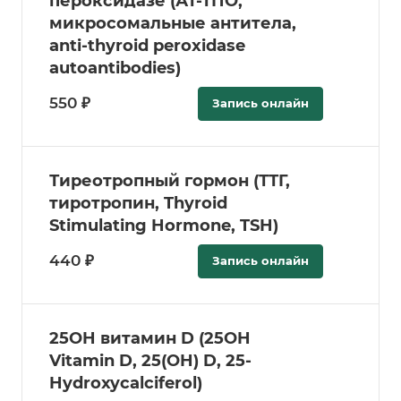
пероксидазе (АТ-ТПО,
микросомальные антитела,
anti-thyroid peroxidase
autoantibodies)
550 ₽
Запись онлайн
Тиреотропный гормон (ТТГ,
тиротропин, Thyroid
Stimulating Hormone, TSH)
440 ₽
Запись онлайн
25­OH витамин D (25­OH
Vitamin D, 25(OH) D, 25­
Hydroxycalciferol)