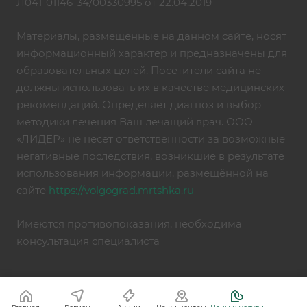
Л041-01146-34/00330995 от 22.04.2019
Материалы, размещенные на данном сайте, носят
информационный характер и предназначены для
образовательных целей. Посетители сайта не
должны использовать их в качестве медицинских
рекомендаций. Определяет диагноз и выбор
методики лечения Ваш лечащий врач. ООО
«ЛИДЕР» не несет ответственности за возможные
негативные последствия, возникшие в результате
использования информации, размещённой на
сайте
https://volgograd.mrtshka.ru
Имеются противопоказания, необходима
консультация специалиста