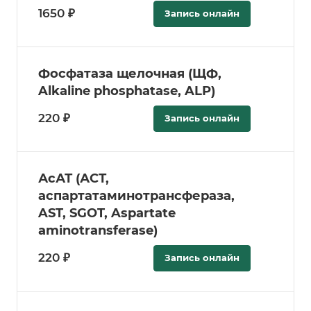
1650 ₽
Запись онлайн
Фосфатаза щелочная (ЩФ,
Alkaline phosphatase, ALP)
220 ₽
Запись онлайн
АсАТ (АСТ,
аспартатаминотрансфераза,
AST, SGOT, Aspartate
aminotransferase)
220 ₽
Запись онлайн