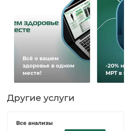
Всё о вашем
здоровье в одном
-20% на 
месте!
МРТ в н
Другие услуги
Все анализы