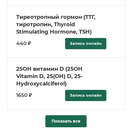
Тиреотропный гормон (ТТГ,
тиротропин, Thyroid
Stimulating Hormone, TSH)
440 ₽
Запись онлайн
25­OH витамин D (25­OH
Vitamin D, 25(OH) D, 25­
Hydroxycalciferol)
1650 ₽
Запись онлайн
Показать все