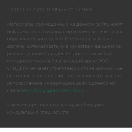
Л041-01146-34/00330995 от 22.04.2019
Материалы, размещенные на данном сайте, носят
информационный характер и предназначены для
образовательных целей. Посетители сайта не
должны использовать их в качестве медицинских
рекомендаций. Определяет диагноз и выбор
методики лечения Ваш лечащий врач. ООО
«ЛИДЕР» не несет ответственности за возможные
негативные последствия, возникшие в результате
использования информации, размещённой на
сайте
https://volgograd.mrtshka.ru
Имеются противопоказания, необходима
консультация специалиста