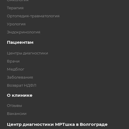
Терапия
Ортопедия-травматология
Урология
Эндокринология
Пациентам
Центры диагностики
Врачи
Медблог
Заболевания
Возврат НДФЛ
О клинике
Отзывы
Вакансии
Центр диагностики МРТшка в Волгограде