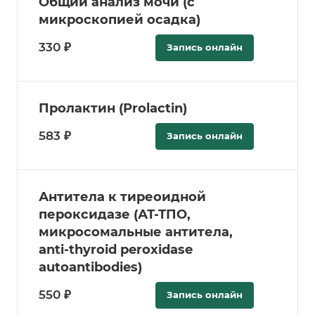
Общий анализ мочи (с
микроскопией осадка)
330 ₽
Запись онлайн
Пролактин (Prolactin)
583 ₽
Запись онлайн
Антитела к тиреоидной
пероксидазе (АТ-ТПО,
микросомальные антитела,
anti-thyroid peroxidase
autoantibodies)
550 ₽
Запись онлайн