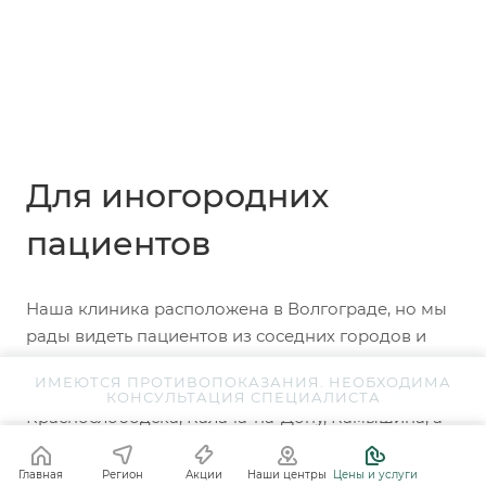
Для иногородних
пациентов
Наша клиника расположена в Волгограде, но мы
рады видеть пациентов из соседних городов и
районов.
ИМЕЮТСЯ ПРОТИВОПОКАЗАНИЯ. НЕОБХОДИМА
К нам регулярно обращаются жители Городища,
КОНСУЛЬТАЦИЯ СПЕЦИАЛИСТА
Краснослободска, Калача-на-Дону, Камышина, а
также из Городищенского, Среднеахтубинского,
Светлоярского, Калачёвского и Иловлинского
Главная
Регион
Акции
Наши центры
Цены и услуги