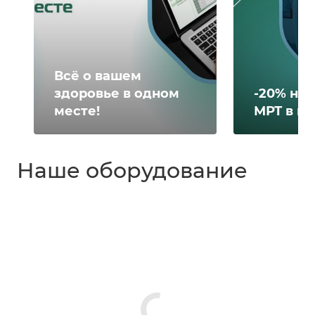
Всё о вашем
здоровье в одном
-20% на 
месте!
МРТ в н
Наше оборудование