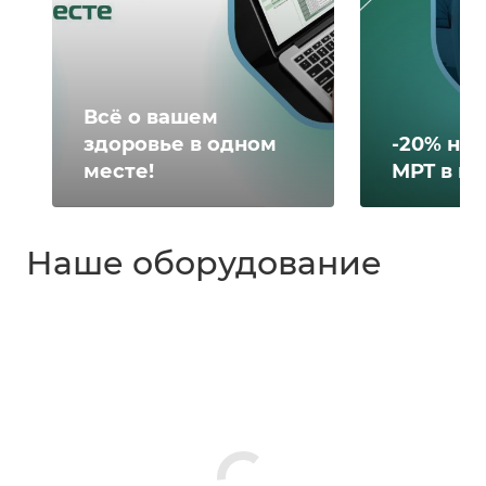
Всё о вашем
здоровье в одном
-20% на 
месте!
МРТ в н
Наше оборудование