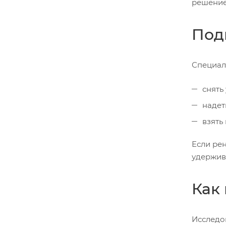
решение
Под
Специаль
снять
надет
взять
Если ре
удержив
Как
Исследо