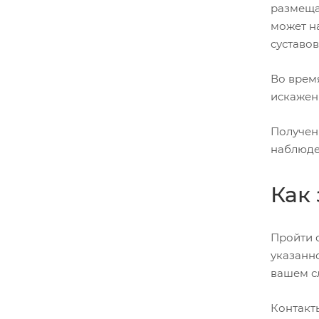
размеща
может н
суставов
Во врем
искажен
Получен
наблюде
Как
Пройти 
указанно
вашем сл
Контакты