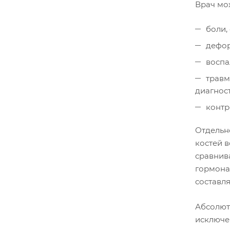
Врач мо
боли,
дефор
воспа
травм
диагнос
контр
Отдельно
костей 
сравнив
гормона
составл
Абсолют
исключе