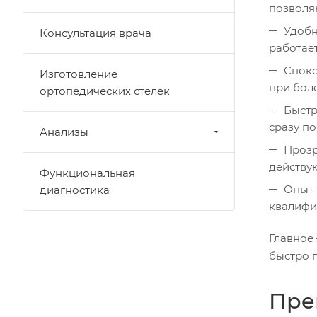
позволя
Удобн
Консультация врача
работает
Споко
Изготовление
при бол
ортопедических стелек
Быстр
сразу по
Анализы
Прозр
действую
Функциональная
Опыт 
диагностика
квалифи
Главное
быстро 
Пре