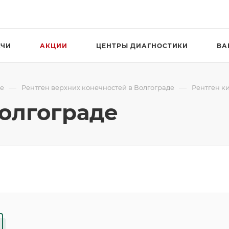
АЧИ
АКЦИИ
ЦЕНТРЫ ДИАГНОСТИКИ
ВА
—
—
де
Рентген верхних конечностей в Волгограде
Рентген к
Волгограде