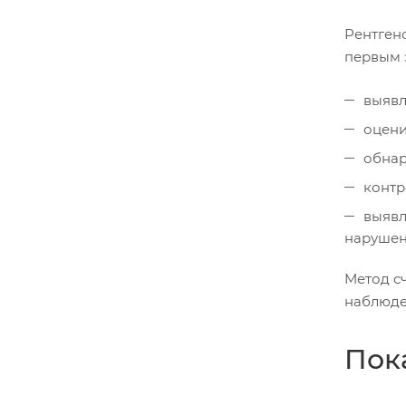
Рентген
первым э
выявл
оцени
обнар
контр
выявл
нарушен
Метод с
наблюде
Пок