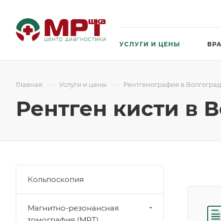
УСЛУГИ И ЦЕНЫ
ВР
—
—
Главная
Услуги и цены
Рентгенография в Волгогра
Рентген кисти в 
Кольпоскопия
Магнитно-резонансная
томография (МРТ)