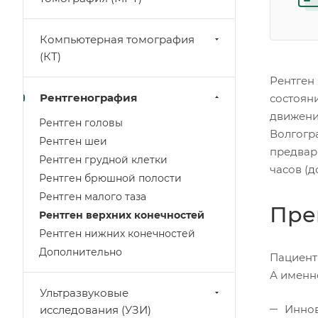
Компьютерная томография
(КТ)
Рентген
Рентгенография
состояни
движений
Рентген головы
Волгогр
Рентген шеи
предвар
Рентген грудной клетки
часов (д
Рентген брюшной полости
Рентген малого таза
Пре
Рентген верхних конечностей
Рентген нижних конечностей
Дополнительно
Пациент
А именн
Ультразвуковые
Иннов
исследования (УЗИ)