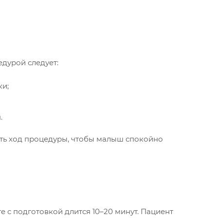
едурой следует:
ки;
.
ить ход процедуры, чтобы малыш спокойно
 с подготовкой длится 10–20 минут. Пациент