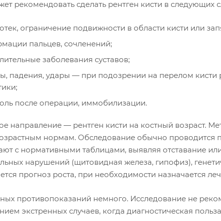
жет рекомендовать сделать рентген кисти в следующих с
 отек, ограничение подвижности в области кисти или запя
мации пальцев, сочленений;
лительные заболевания суставов;
ы, падения, удары — при подозрении на перелом кисти 
тики;
оль после операции, иммобилизации.
е направление — рентген кисти на костный возраст. Мет
возрастным нормам. Обследование обычно проводится пр
ают с нормативными таблицами, выявляя отставание или 
льных нарушений (щитовидная железа, гипофиз), генети
яется прогноз роста, при необходимости назначается л
ных противопоказаний немного. Исследование не реком
нием экстренных случаев, когда диагностическая польз