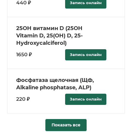
440 ₽
Запись онлайн
25­OH витамин D (25­OH
Vitamin D, 25(OH) D, 25­
Hydroxycalciferol)
1650 ₽
Запись онлайн
Фосфатаза щелочная (ЩФ,
Alkaline phosphatase, ALP)
220 ₽
Запись онлайн
Показать все