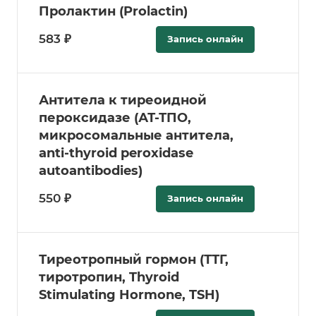
Пролактин (Prolactin)
583 ₽
Запись онлайн
Антитела к тиреоидной
пероксидазе (АТ-ТПО,
микросомальные антитела,
anti-thyroid peroxidase
autoantibodies)
550 ₽
Запись онлайн
Тиреотропный гормон (ТТГ,
тиротропин, Thyroid
Stimulating Hormone, TSH)