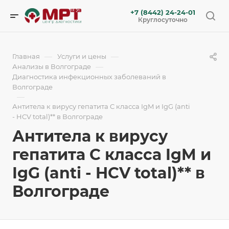
+7 (8442) 24-24-01
Круглосуточно
—
—
Главная
Услуги и цены
—
Анализы в Волгограде
Диагностика инфекционных заболеваний в
Волгограде
—
Антитела к вирусу гепатита C класса IgM и IgG (anti
- HCV total)** в Волгограде
Антитела к вирусу
гепатита C класса IgM и
IgG (anti - HCV total)** в
Волгограде