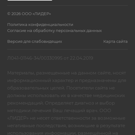
© 2026 ООО «ЛИДЕР»
Политика конфиденциальности
Согласие на обработку персональных данных
Версия для слабовидящих
Карта сайта
Л041-01146-34/00330995 от 22.04.2019
Материалы, размещенные на данном сайте, носят
информационный характер и предназначены для
образовательных целей. Посетители сайта не
должны использовать их в качестве медицинских
рекомендаций. Определяет диагноз и выбор
методики лечения Ваш лечащий врач. ООО
«ЛИДЕР» не несет ответственности за возможные
негативные последствия, возникшие в результате
использования информации, размещённой на