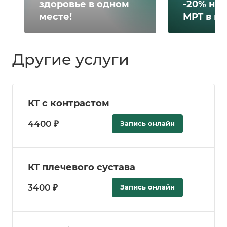
здоровье в одном
-20% на 
месте!
МРТ в н
Другие услуги
КТ с контрастом
4400 ₽
Запись онлайн
КТ плечевого сустава
3400 ₽
Запись онлайн