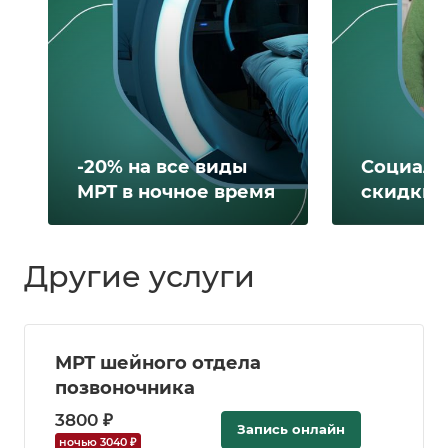
-20% на все виды
Социаль
МРТ в ночное время
скидки 
Другие услуги
МРТ шейного отдела
позвоночника
3800 ₽
Запись онлайн
ночью 3040 ₽