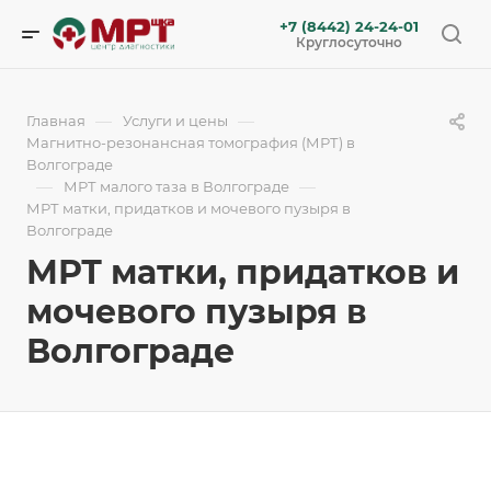
+7 (8442) 24-24-01
Круглосуточно
—
—
Главная
Услуги и цены
Магнитно-резонансная томография (МРТ) в
Волгограде
—
—
МРТ малого таза в Волгограде
МРТ матки, придатков и мочевого пузыря в
Волгограде
МРТ матки, придатков и
мочевого пузыря в
Волгограде