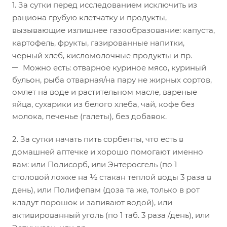
1. За сутки перед исследованием исключить из
рациона грубую клетчатку и продукты,
вызывающие излишнее газообразование: капуста,
картофель, фрукты, газированные напитки,
черный хлеб, кисломолочные продукты и пр.
Можно есть: отварное куриное мясо, куриный
бульон, рыба отварная/на пару не жирных сортов,
омлет на воде и растительном масле, вареные
яйца, сухарики из белого хлеба, чай, кофе без
молока, печенье (галеты), без добавок.
2. За сутки начать пить сорбенты, что есть в
домашней аптечке и хорошо помогают именно
вам: или Полисорб, или Энтеросгель (по 1
столовой ложке на ½ стакан теплой воды 3 раза в
день), или Полифепам (доза та же, только в рот
кладут порошок и запивают водой), или
активированный уголь (по 1 таб. 3 раза /день), или