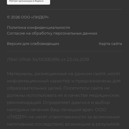
© 2026 ООО «ЛИДЕР»
Политика конфиденциальности
Согласие на обработку персональных данных
Версия для слабовидящих
Карта сайта
Л041-01146-34/00330995 от 22.04.2019
Материалы, размещенные на данном сайте, носят
информационный характер и предназначены для
образовательных целей. Посетители сайта не
должны использовать их в качестве медицинских
рекомендаций. Определяет диагноз и выбор
методики лечения Ваш лечащий врач. ООО
«ЛИДЕР» не несет ответственности за возможные
негативные последствия, возникшие в результате