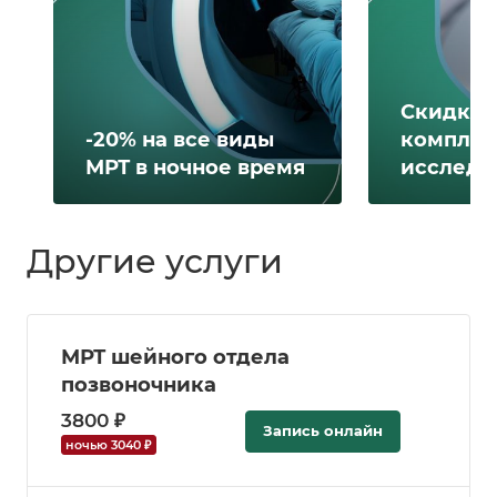
Скидка д
-20% на все виды
комплек
МРТ в ночное время
исследо
Другие услуги
МРТ шейного отдела
позвоночника
3800 ₽
Запись онлайн
ночью 3040 ₽