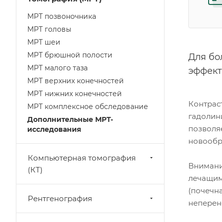
МРТ позвоночника
МРТ головы
МРТ шеи
МРТ брюшной полости
Для бо
МРТ малого таза
эффект
МРТ верхних конечностей
МРТ нижних конечностей
Контрас
МРТ комплексное обследование
гадолини
Дополнительные МРТ-
позволяе
исследования
новообр
Компьютерная томография
Внимани
(КТ)
лечащим
(почечн
Рентгенография
неперен