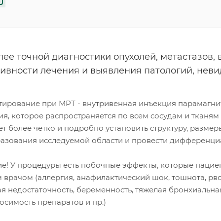
лее точной диагностики опухолей, метастазов, 
ивности лечения и выявления патологий, нев
тирование при МРТ - внутривенная инъекция парамагни
я, которое распространяется по всем сосудам и тканям 
т более четко и подробно установить структуру, размер
азования исследуемой области и провести дифференциа
е! У процедуры есть побочные эффекты, которые пацие
 врачом (аллергия, анафилактический шок, тошнота, рво
ая недостаточность, беременность, тяжелая бронхиальна
осимость препаратов и пр.)