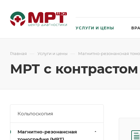
УСЛУГИ И ЦЕНЫ
ВР
—
—
Главная
Услуги и цены
Магнитно-резонансная томо
МРТ с контрастом
Кольпоскопия
Магнитно-резонансная
томография (МРТ)