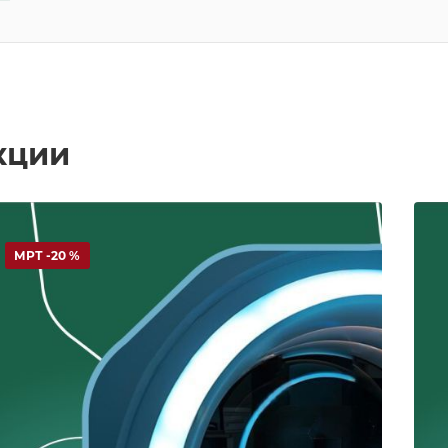
кции
МРТ -20 %