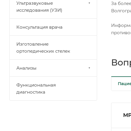
Ультразвуковые
За боле
исследования (УЗИ)
Волгогра
Информа
Консультация врача
противо
Изготовление
ортопедических стелек
Вопр
Анализы
Паци
Функциональная
диагностика
МР