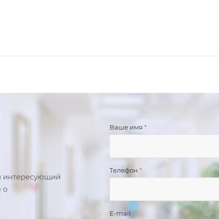
Ваше имя
*
Телефон
*
й интересующий
 о
E-mail