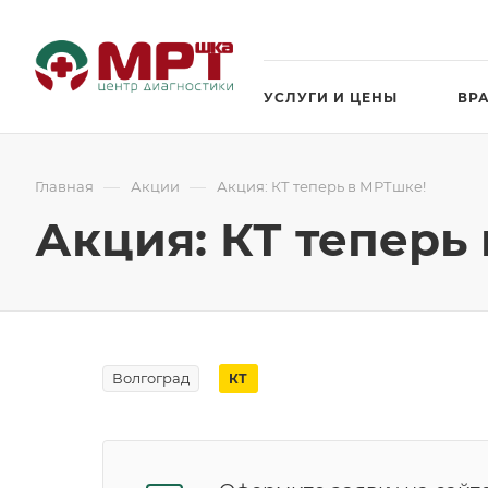
УСЛУГИ И ЦЕНЫ
ВР
—
—
Главная
Акции
Акция: КТ теперь в МРТшке!
Акция: КТ теперь
Волгоград
КТ