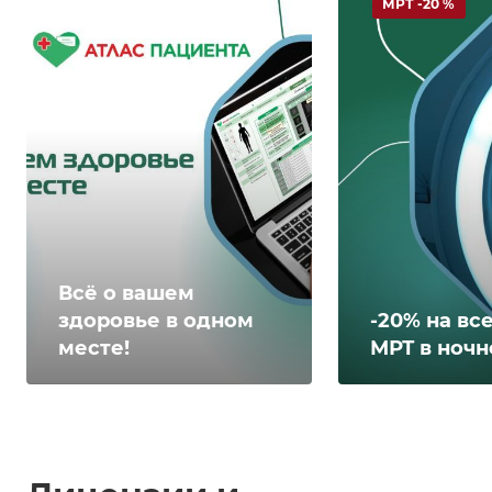
МРТ -20 %
Всё о вашем
здоровье в одном
-20% на вс
месте!
МРТ в ночн