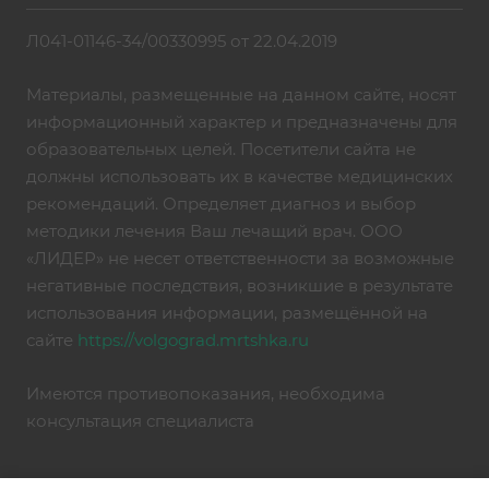
Л041-01146-34/00330995 от 22.04.2019
Материалы, размещенные на данном сайте, носят
информационный характер и предназначены для
образовательных целей. Посетители сайта не
должны использовать их в качестве медицинских
рекомендаций. Определяет диагноз и выбор
методики лечения Ваш лечащий врач. ООО
«ЛИДЕР» не несет ответственности за возможные
негативные последствия, возникшие в результате
использования информации, размещённой на
сайте
https://volgograd.mrtshka.ru
Имеются противопоказания, необходима
консультация специалиста