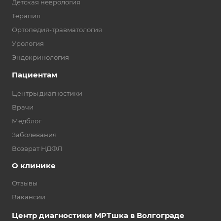
Детская неврология
Терапия
Ортопедия-травматология
Урология
Эндокринология
Пациентам
Центры диагностики
Врачи
Медблог
Заболевания
Возврат НДФЛ
О клинике
Отзывы
Вакансии
Центр диагностики МРТшка в Волгограде