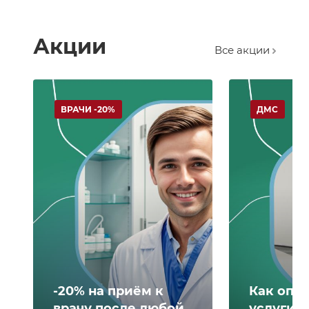
Акции
Все акции
ВРАЧИ -20%
ДМС
-20% на приём к
Как опл
врачу после любой
услуги 