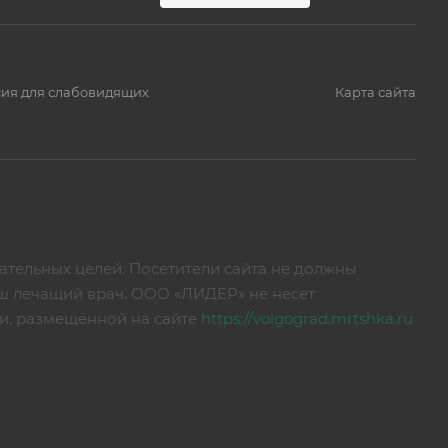
ия для слабовидящих
Карта сайта
тельных целей. Посетители сайта не должны
аш лечащий врач. ООО «ЛИДЕР» не несет
ии, размещённой на сайте
https://volgograd.mrtshka.ru