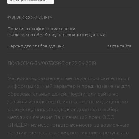
© 2026 ООО «ЛИДЕР»
Политика конфиденциальности
Согласие на обработку персональных данных
Версия для слабовидящих
Карта сайта
Л041-01146-34/00330995 от 22.04.2019
Материалы, размещенные на данном сайте, носят
информационный характер и предназначены для
образовательных целей. Посетители сайта не
должны использовать их в качестве медицинских
рекомендаций. Определяет диагноз и выбор
методики лечения Ваш лечащий врач. ООО
«ЛИДЕР» не несет ответственности за возможные
негативные последствия, возникшие в результате