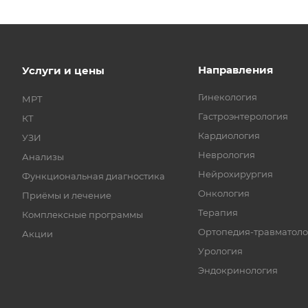
Направления
Услуги и цены
Гинекология
МРТ
Гастроэнтерология
КТ
Кардиология
УЗИ
Неврология
Анализы
Нейрохирургия
Функциональная диагностика
Онкология
Приёмы и лечение
Терапия
Комплексные программы
Ортопедия-травматоло
Акции
Урология
Эндокринология