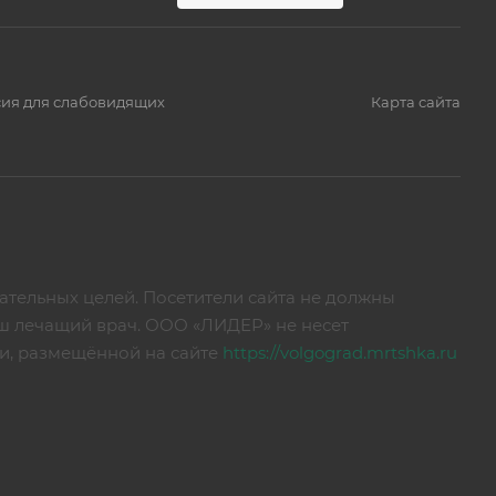
ия для слабовидящих
Карта сайта
тельных целей. Посетители сайта не должны
аш лечащий врач. ООО «ЛИДЕР» не несет
ии, размещённой на сайте
https://volgograd.mrtshka.ru